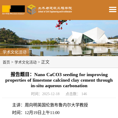
学术文化活动
>
> 正文
首页
学术文化活动
报告题目：Nano CaCO3 seeding for improving
properties of limestone calcined clay cement through
in-situ aqueous carbonation
时间：2025-12-18
点击数：
146
主
讲：周向明
英国伦敦布鲁内尔大学教授
时
间：
12
月
19
日上午
11:00