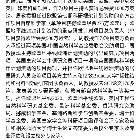
的研究。周向明教授主持了
20
多项英国、欧盟、英中以及
英国
-
印度科研项目，作为项目主持人获得总经费
1000
万英
镑。周教授担任过欧盟第七期科研框架计划资助的多方合
作项目首席科学家（单项目获得欧盟经费
275
万欧元）；欧
盟地平线
2020
计划资助的重点研发计划项目总负责人（单
项目获得欧盟经费
500
万欧元）。周教授作为项目英方负责
人承担过两项英国
-
中国自然科学基金委联合资助项目。周
教授现主持欧盟地平线欧洲计划资助的居里研究员项目两
项，英国皇家学会牛顿研究员项目一项和英国国际科学伙
伴计划资助的项目两项，并担任欧盟地平线欧洲资助的居
里研究人员交流项目英方主持人和伦敦
Brunel
大学
”
韧性结
构和材料
”
校级研究团队负责人。周教授发表
SCI
论文
170
多
篇，发表英文专著两部，获教育部自然科学奖一等奖一
项，担任欧盟地平线
2020
、欧盟地平线欧洲、英国工程与
自然科学研究基金委、欧洲科学基金委、香港研究资助
局、挪威科学基金、塞浦路斯科学与创新基金委，瑞士科
学基金委、英国皇家学会等科研项目函评和会评专家及英
国和相关
20
所大学博士生论文答辩委员会校外专家以及专
业评估和设立校外专家等。