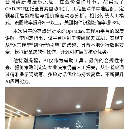
合同纠纷与废标风险；在造价咨询环节，
AI
实现了
CAD/PDF
图纸全要素自动识别、工程量清单精准匹配、定
额套用智能校验与组价偏差动态分析，相比传统人工模
式，识图效率提升
80%
以上，关键构件识别准确率超
98%
。
本次讲座的亮点是对龙虾
OpenClaw
工程
AI
平台的深度
讲解。李国定指出，该平台区别于传统聊天式
AI
，实现了
从“语言模型”到“行动引擎”的跨越，具备本地运行数据安
全、模拟键鼠跨软件操作、开源可扩展等核心优势。
他特别提醒，
AI
仅作为辅助工具，最终的合规性审
查、报价策略制定与专业决策仍需人工把关，从业者应通
过精准提示词编写、多轮对话优化与持续复盘，不断提升
AI
应用能力。