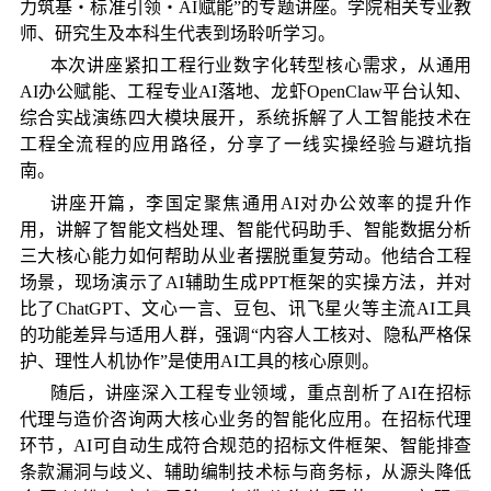
力筑基・标准引领・
AI
赋能
”
的专题讲座。学院相关专业教
师、研究生及本科生代表到场聆听学习。
本次讲座紧扣工程行业数字化转型核心需求，从通用
AI
办公赋能、工程专业
AI
落地、龙虾
OpenClaw
平台认知、
综合实战演练四大模块展开，系统拆解了人工智能技术在
工程全流程的应用路径，分享了一线实操经验与避坑指
南。
讲座开篇，李国定聚焦通用
AI
对办公效率的提升作
用，讲解了智能文档处理、智能代码助手、智能数据分析
三大核心能力如何帮助从业者摆脱重复劳动。他结合工程
场景，现场演示了
AI
辅助生成
PPT
框架的实操方法，并对
比了
ChatGPT
、文心一言、豆包、讯飞星火等主流
AI
工具
的功能差异与适用人群，强调
“
内容人工核对、隐私严格保
护、理性人机协作
”
是使用
AI
工具的核心原则。
随后，讲座深入工程专业领域，重点剖析了
AI
在招标
代理与造价咨询两大核心业务的智能化应用。在招标代理
环节，
AI
可自动生成符合规范的招标文件框架、智能排查
条款漏洞与歧义、辅助编制技术标与商务标，从源头降低