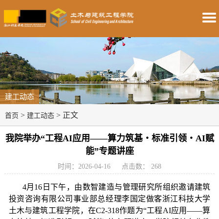
建工动态
>
> 正文
首页
建工动态
我院举办“工程AI应用——算力筑基・标准引领・AI赋
能”专题讲座
时间：2026-04-16
点击数：
268
4
月
16
日下午，由数智建造与管理研究所组织邀请建筑
投资咨询有限公司事业部总经理李国定做客浙江科技大学
土木与建筑工程学院，在
C2-318
作题为
“
工程
AI
应用
——
算